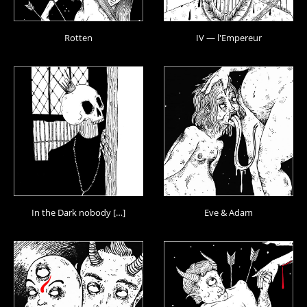
Rotten
IV — l'Empereur
In the Dark nobody […]
Eve & Adam