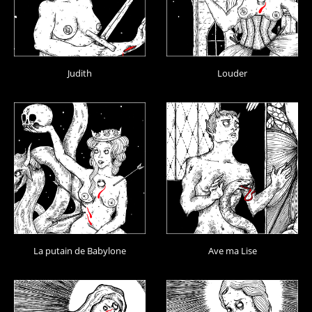
Judith
Louder
La putain de Babylone
Ave ma Lise