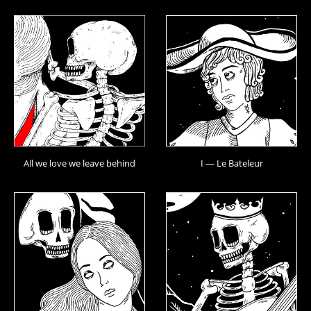
All we love we leave behind
I — Le Bateleur