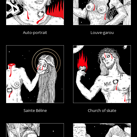
Auto-portrait
Louve-garou
Sainte Béline
Church of skate