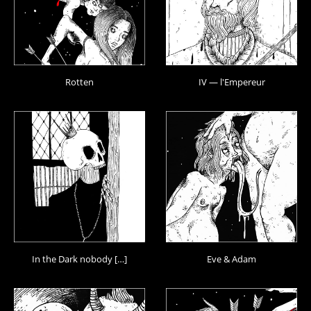
Rotten
IV — l'Empereur
In the Dark nobody […]
Eve & Adam