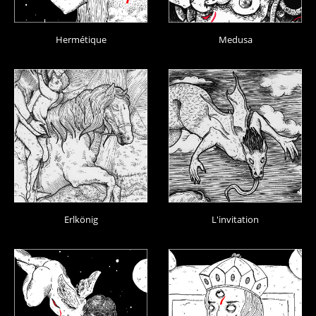
Hermétique
Medusa
Erlkönig
L'invitation