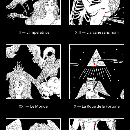
III — L'Impératrice
XIII — L'arcane sans nom
XXI — Le Monde
X — La Roue de la Fortune