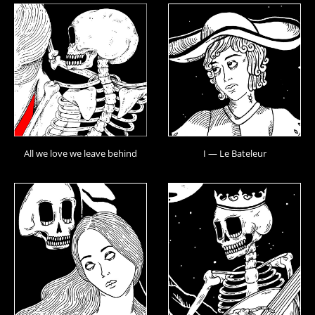
All we love we leave behind
I — Le Bateleur