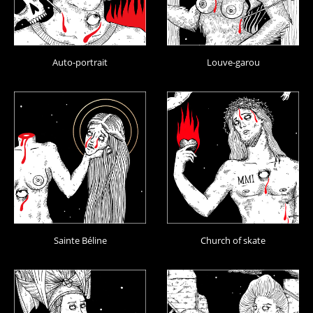
Auto-portrait
Louve-garou
Sainte Béline
Church of skate