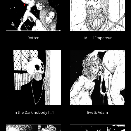
Rotten
IV — l'Empereur
In the Dark nobody […]
Eve & Adam