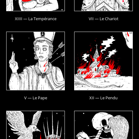
XIIII — La Tempérance
VII — Le Chariot
V — Le Pape
XII — Le Pendu