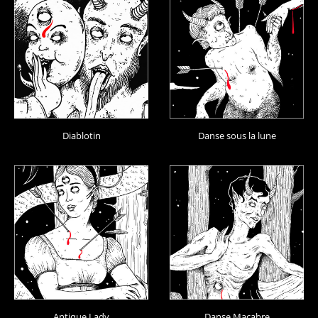
Diablotin
Danse sous la lune
Antique Lady
Danse Macabre