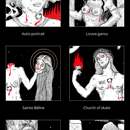
Auto-portrait
Louve-garou
Sainte Béline
Church of skate