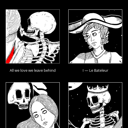
All we love we leave behind
I — Le Bateleur