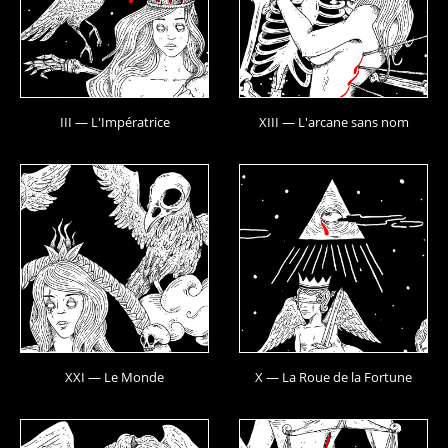
III — L'Impératrice
XIII — L'arcane sans nom
XXI — Le Monde
X — La Roue de la Fortune