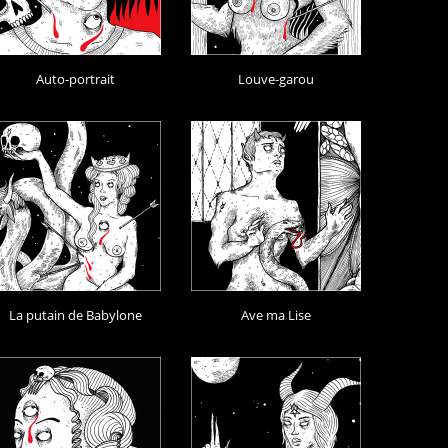
Auto-portrait
Louve-garou
La putain de Babylone
Ave ma Lise