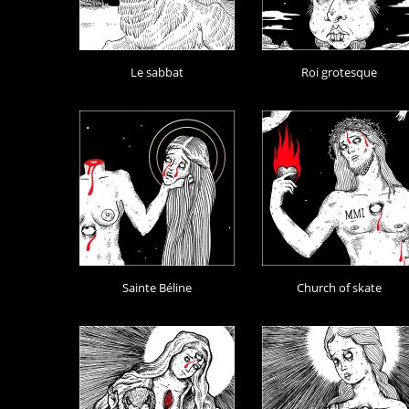
Le sabbat
Roi grotesque
Sainte Béline
Church of skate