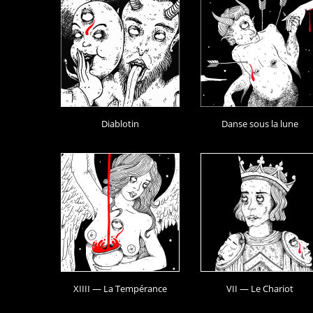
Diablotin
Danse sous la lune
XIIII — La Tempérance
VII — Le Chariot