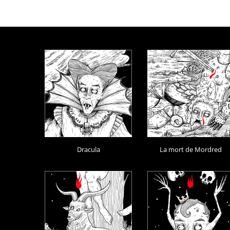
Dracula
La mort de Mordred