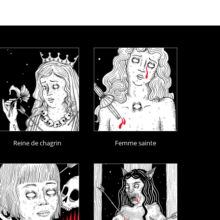
Reine de chagrin
Femme sainte