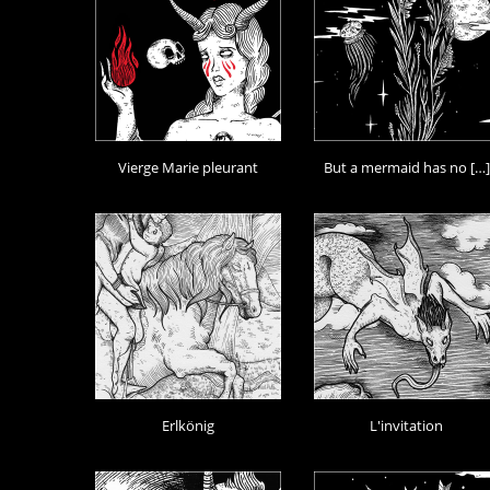
Vierge Marie pleurant
But a mermaid has no […]
Erlkönig
L'invitation