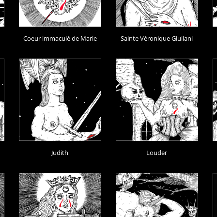
Coeur immaculé de Marie
Sainte Véronique Giuliani
Judith
Louder