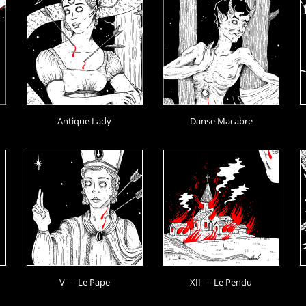
Antique Lady
Danse Macabre
V — Le Pape
XII — Le Pendu