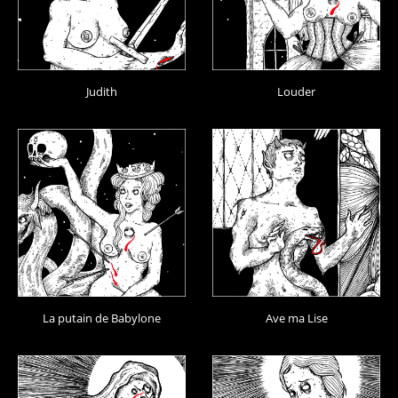
Judith
Louder
La putain de Babylone
Ave ma Lise