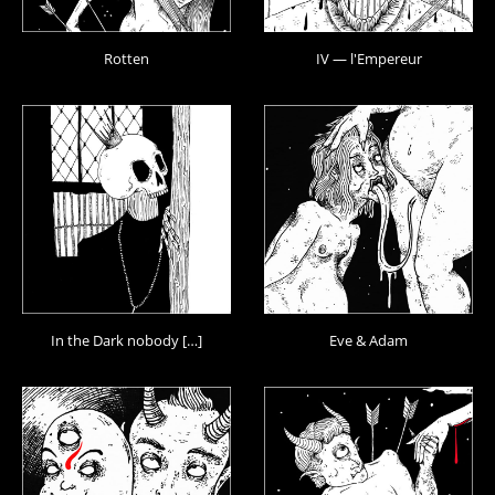
Rotten
IV — l'Empereur
In the Dark nobody […]
Eve & Adam